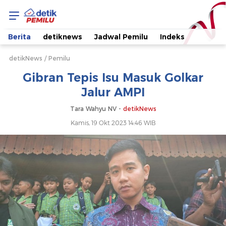
Gibran
Tepis
Berita
detiknews
Jadwal Pemilu
Indeks
Isu
detikNews
Pemilu
Gibran Tepis Isu Masuk Golkar
Masuk
Jalur AMPI
Golkar
Tara Wahyu NV -
detikNews
Kamis, 19 Okt 2023 14:46 WIB
Jalur
AMPI