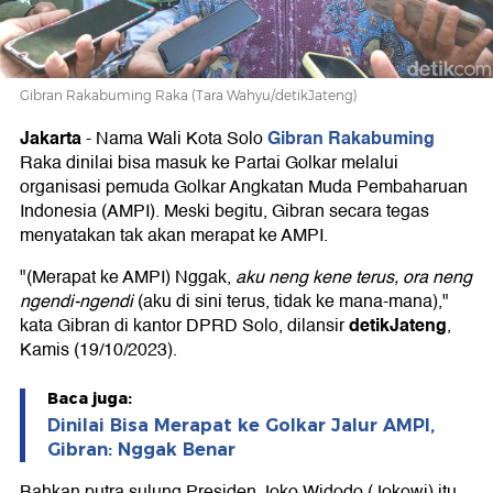
Gibran Rakabuming Raka (Tara Wahyu/detikJateng)
Jakarta
Gibran Rakabuming
-
Nama Wali Kota Solo
Raka dinilai bisa masuk ke Partai Golkar melalui
organisasi pemuda Golkar Angkatan Muda Pembaharuan
Indonesia (AMPI). Meski begitu, Gibran secara tegas
menyatakan tak akan merapat ke AMPI.
"(Merapat ke AMPI) Nggak,
aku neng kene terus, ora neng
ngendi-ngendi
(aku di sini terus, tidak ke mana-mana),"
detikJateng
kata Gibran di kantor DPRD Solo, dilansir
,
Kamis (19/10/2023).
Baca juga:
Dinilai Bisa Merapat ke Golkar Jalur AMPI,
Gibran: Nggak Benar
Bahkan putra sulung Presiden Joko Widodo (Jokowi) itu