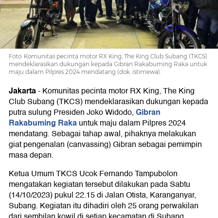
Pilpres
2024
Foto: Komunitas pecinta motor RX King, The King Club Subang (TKCS)
mendeklarasikan dukungan kepada Gibran Rakabuming Raka untuk
maju dalam Pilpres 2024 mendatang (dok. istimewa).
Jakarta
-
Komunitas pecinta motor RX King, The King
Club Subang (TKCS) mendeklarasikan dukungan kepada
Gibran
putra sulung Presiden Joko Widodo,
Rakabuming Raka
untuk maju dalam Pilpres 2024
mendatang. Sebagai tahap awal, pihaknya melakukan
giat pengenalan (canvassing) Gibran sebagai pemimpin
masa depan.
Ketua Umum TKCS Ucok Fernando Tampubolon
mengatakan kegiatan tersebut dilakukan pada Sabtu
(14/10/2023) pukul 22.15 di Jalan Otista, Karanganyar,
Subang. Kegiatan itu dihadiri oleh 25 orang perwakilan
dari sembilan kowil di setiap kecamatan di Subang.