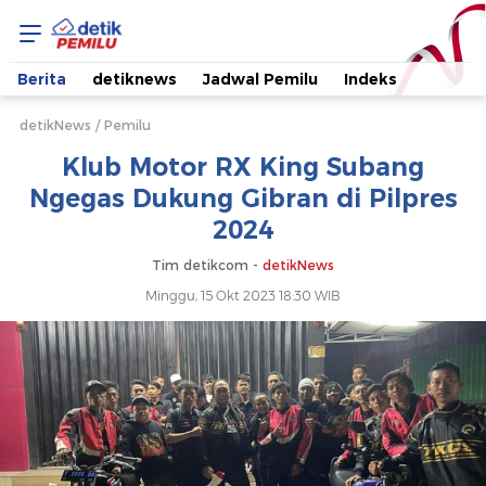
Klub
Motor
Berita
detiknews
Jadwal Pemilu
Indeks
RX
detikNews
Pemilu
Klub Motor RX King Subang
King
Ngegas Dukung Gibran di Pilpres
2024
Subang
Tim detikcom -
detikNews
Ngegas
Minggu, 15 Okt 2023 18:30 WIB
Dukung
Gibran
di