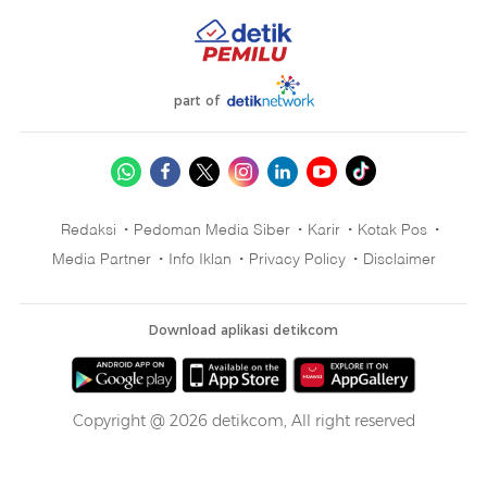
part of
Redaksi
Pedoman Media Siber
Karir
Kotak Pos
Media Partner
Info Iklan
Privacy Policy
Disclaimer
Download aplikasi detikcom
Copyright @ 2026 detikcom, All right reserved