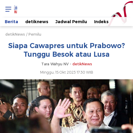
Siapa
Cawapres
Berita
detiknews
Jadwal Pemilu
Indeks
untuk
detikNews
Pemilu
Siapa Cawapres untuk Prabowo?
Prabowo?
Tunggu Besok atau Lusa
Tunggu
Tara Wahyu NV -
detikNews
Minggu, 15 Okt 2023 17:30 WIB
Besok
atau
Lusa