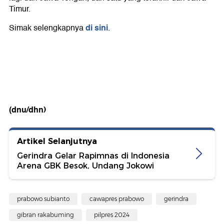
Timur.
di sini
Simak selengkapnya
.
(dnu/dhn)
Artikel Selanjutnya
Gerindra Gelar Rapimnas di Indonesia
Arena GBK Besok, Undang Jokowi
prabowo subianto
cawapres prabowo
gerindra
gibran rakabuming
pilpres 2024