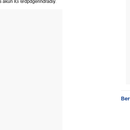
is akun IG @dpdgerindradiy.
Ber