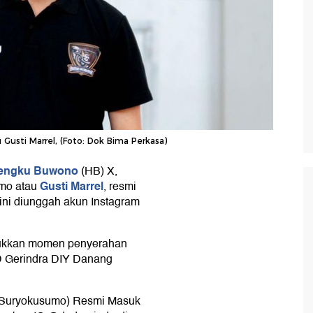
Gusti Marrel, (Foto: Dok Bima Perkasa)
mengku Buwono
(HB) X,
Gusti Marrel
umo atau
, resmi
ini diunggah akun Instagram
jukkan momen penyerahan
D Gerindra DIY Danang
l Suryokusumo) Resmi Masuk