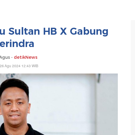
cu Sultan HB X Gabung
erindra
Agus -
detikNews
 26 Agu 2024 12:43 WIB