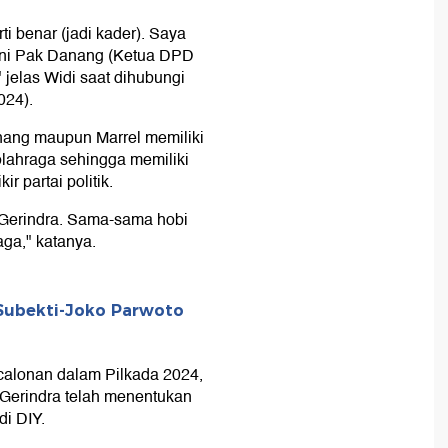
i benar (jadi kader). Saya
 ini Pak Danang (Ketua DPD
 jelas Widi saat dihubungi
024).
nang maupun Marrel memiliki
lahraga sehingga memiliki
r partai politik.
di Gerindra. Sama-sama hobi
ga," katanya.
Subekti-Joko Parwoto
ncalonan dalam Pilkada 2024,
Gerindra telah menentukan
di DIY.