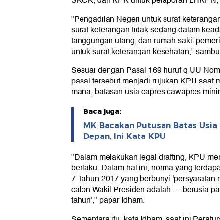
SKCK, dan KPK untuk pelaporan LHKPN,"
"Pengadilan Negeri untuk surat keterangan
surat keterangan tidak sedang dalam keadaa
tanggungan utang, dan rumah sakit pemeri
untuk surat keterangan kesehatan," sambu
Sesuai dengan Pasal 169 huruf q UU Nomo
pasal tersebut menjadi rujukan KPU saat m
mana, batasan usia capres cawapres mini
Baca juga:
MK Bacakan Putusan Batas Usia
Depan, Ini Kata KPU
"Dalam melakukan legal drafting, KPU me
berlaku. Dalam hal ini, norma yang terda
7 Tahun 2017 yang berbunyi 'persyaratan 
calon Wakil Presiden adalah: ... berusia p
tahun'," papar Idham.
Sementara itu, kata Idham, saat ini Pera