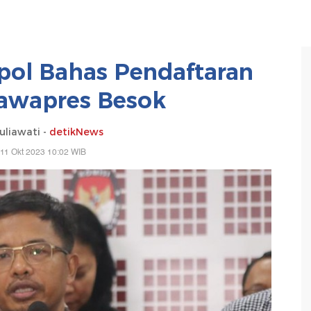
ol Bahas Pendaftaran
awapres Besok
uliawati -
detikNews
11 Okt 2023 10:02 WIB