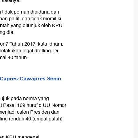
 katanya.
 tidak pernah dipidana dan
n pailit, dan tidak memiliki
ntah yang ditunjuk oleh KPU
ng dia.
r 7 Tahun 2017, kata Idham,
elakukan legal drafting. Di
mal 40 tahun.
 Capres-Cawapres Senin
rujuk pada norma yang
pat Pasal 169 huruf q UU Nomor
menjadi calon Presiden dan
aling rendah 40 (empat puluh)
turan KPU mengenai