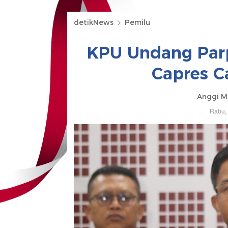
detikNews
Pemilu
KPU Undang Parp
Capres C
Anggi M
Rabu, 