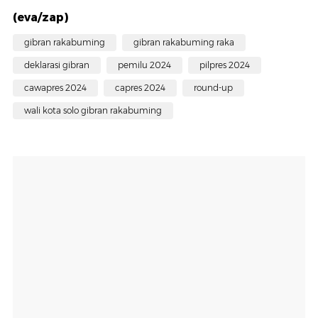
(eva/zap)
gibran rakabuming
gibran rakabuming raka
deklarasi gibran
pemilu 2024
pilpres 2024
cawapres 2024
capres 2024
round-up
wali kota solo gibran rakabuming