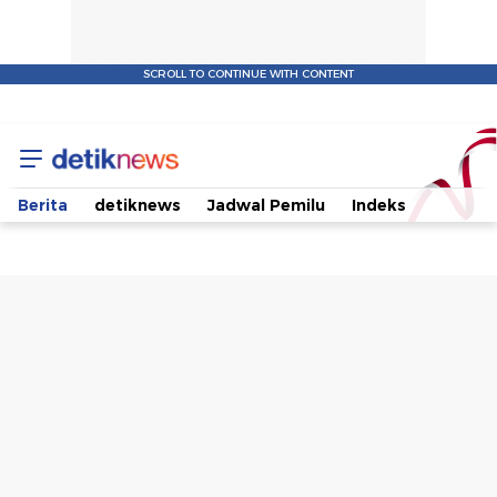
SCROLL TO CONTINUE WITH CONTENT
Deklarasi
Dukung
Berita
detiknews
Jadwal Pemilu
Indeks
Gibran
Maju
Pilpres
2024