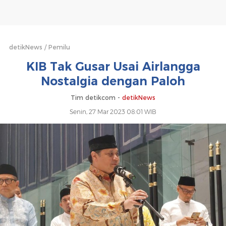
dengan
Paloh
detikNews
Pemilu
KIB Tak Gusar Usai Airlangga
Nostalgia dengan Paloh
Tim detikcom -
detikNews
Senin, 27 Mar 2023 08:01 WIB