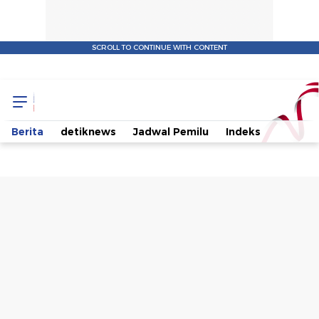
SCROLL TO CONTINUE WITH CONTENT
KIB
Tak
Berita
detiknews
Jadwal Pemilu
Indeks
Gusar
Usai
Airlangga
Nostalgia