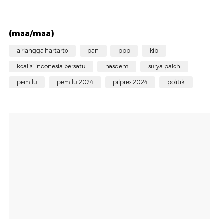
(maa/maa)
airlangga hartarto
pan
ppp
kib
koalisi indonesia bersatu
nasdem
surya paloh
pemilu
pemilu 2024
pilpres 2024
politik