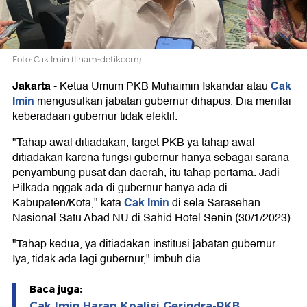
Foto: Cak Imin (Ilham-detikcom)
Jakarta
Cak
-
Ketua Umum PKB Muhaimin Iskandar atau
Imin
mengusulkan jabatan gubernur dihapus. Dia menilai
keberadaan gubernur tidak efektif.
"Tahap awal ditiadakan, target PKB ya tahap awal
ditiadakan karena fungsi gubernur hanya sebagai sarana
penyambung pusat dan daerah, itu tahap pertama. Jadi
Pilkada nggak ada di gubernur hanya ada di
Cak Imin
Kabupaten/Kota," kata
di sela Sarasehan
Nasional Satu Abad NU di Sahid Hotel Senin (30/1/2023).
"Tahap kedua, ya ditiadakan institusi jabatan gubernur.
Iya, tidak ada lagi gubernur," imbuh dia.
Baca juga:
Cak Imin Harap Koalisi Gerindra-PKB