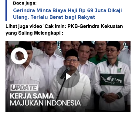
Baca juga:
Gerindra Minta Biaya Haji Rp 69 Juta Dikaji
Ulang: Terlalu Berat bagi Rakyat
Lihat juga video 'Cak Imin: PKB-Gerindra Kekuatan
yang Saling Melengkapi':