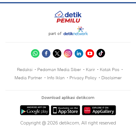
part of
Redaksi
Pedoman Media Siber
Karir
Kotak Pos
Media Partner
Info Iklan
Privacy Policy
Disclaimer
Download aplikasi detikcom
Copyright @ 2026 detikcom, All right reserved