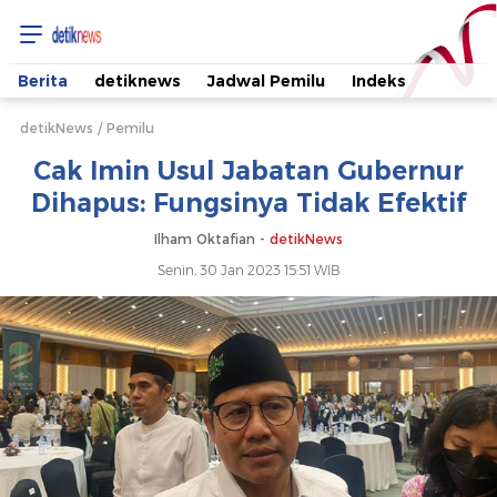
Cak
Imin
Berita
detiknews
Jadwal Pemilu
Indeks
Usul
detikNews
Pemilu
Cak Imin Usul Jabatan Gubernur
Jabatan
Dihapus: Fungsinya Tidak Efektif
Gubernur
Ilham Oktafian -
detikNews
Senin, 30 Jan 2023 15:51 WIB
Dihapus:
Fungsinya
Tidak
Efektif