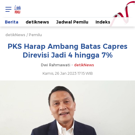
PKS
Harap
Berita
detiknews
Jadwal Pemilu
Indeks
Ambang
detikNews
Pemilu
PKS Harap Ambang Batas Capres
Batas
Direvisi Jadi 4 hingga 7%
Capres
Dwi Rahmawati -
detikNews
Kamis, 26 Jan 2023 17:15 WIB
Direvisi
Jadi
4
hingga