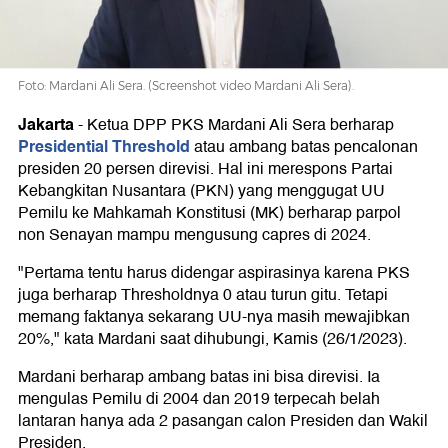
7%
Foto: Mardani Ali Sera. (Screenshot video Mardani Ali Sera).
Jakarta
-
Ketua DPP PKS Mardani Ali Sera berharap
Presidential Threshold
atau ambang batas pencalonan
presiden 20 persen direvisi. Hal ini merespons Partai
Kebangkitan Nusantara (PKN) yang menggugat UU
Pemilu ke Mahkamah Konstitusi (MK) berharap parpol
non Senayan mampu mengusung capres di 2024.
"Pertama tentu harus didengar aspirasinya karena PKS
juga berharap Thresholdnya 0 atau turun gitu. Tetapi
memang faktanya sekarang UU-nya masih mewajibkan
20%," kata Mardani saat dihubungi, Kamis (26/1/2023).
Mardani berharap ambang batas ini bisa direvisi. Ia
mengulas Pemilu di 2004 dan 2019 terpecah belah
lantaran hanya ada 2 pasangan calon Presiden dan Wakil
Presiden.