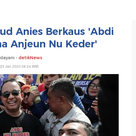
ud Anies Berkaus 'Abdi
a Anjeun Nu Keder'
dayani -
detikNews
 23 Jan 2023 08:24 WIB