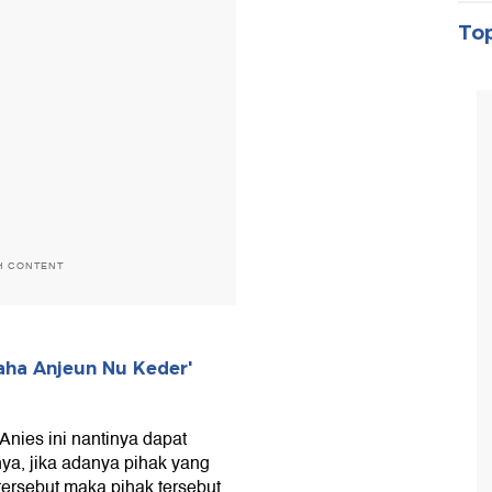
Top
H CONTENT
aha Anjeun Nu Keder'
Anies ini nantinya dapat
tnya, jika adanya pihak yang
tersebut maka pihak tersebut