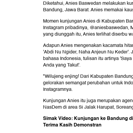
Diketahui, Anies Baswedan melakukan ku
Bandung, Jawa Barat. Anies memakai kaus
Momen kunjungan Anies di Kabupaten Ba
Instagram pribadinya, @aniesbaswedan, M
yang diunggah itu, Anies terlihat diserbu 
Adapun Anies mengenakan kacamata hitam
'Abdi Nu Ngider, Naha Anjeun Nu Keder'. 
bahasa Indonesia, tulisan itu artinya 'Say
Anda yang Takut'.
"Wilujeng enjing! Dari Kabupaten Bandung,
gelorakan semangat perubahan untuk Indone
Instagramnya.
Kunjungan Anies itu juga merupakan agend
NasDem di area Si Jalak Harupat, Sorean
Simak Video: Kunjungan ke Bandung d
Terima Kasih Demonstran