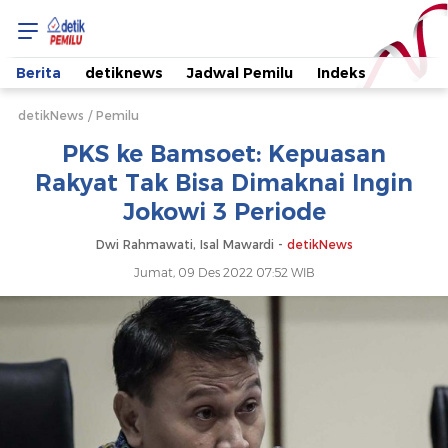
PKS
ke
Berita
detiknews
Jadwal Pemilu
Indeks
Bamsoet:
detikNews
Pemilu
PKS ke Bamsoet: Kepuasan
Kepuasan
Rakyat Tak Bisa Dimaknai Ingin
Jokowi 3 Periode
Rakyat
Dwi Rahmawati, Isal Mawardi -
detikNews
Tak
Jumat, 09 Des 2022 07:52 WIB
Bisa
Dimaknai
Ingin