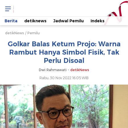
Golkar
Balas
Berita
detiknews
Jadwal Pemilu
Indeks
Ketum
detikNews
Pemilu
Golkar Balas Ketum Projo: Warna
Projo:
Rambut Hanya Simbol Fisik, Tak
Perlu Disoal
Warna
Dwi Rahmawati -
detikNews
Rambut
Rabu, 30 Nov 2022 16:05 WIB
Hanya
Simbol
Fisik,