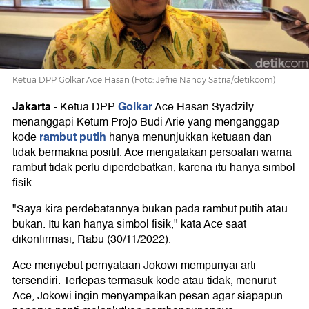
Tak
Perlu
Ketua DPP Golkar Ace Hasan (Foto: Jefrie Nandy Satria/detikcom)
Disoal
Jakarta
Golkar
-
Ketua DPP
Ace Hasan Syadzily
menanggapi Ketum Projo Budi Arie yang menganggap
rambut putih
kode
hanya menunjukkan ketuaan dan
tidak bermakna positif. Ace mengatakan persoalan warna
rambut tidak perlu diperdebatkan, karena itu hanya simbol
fisik.
"Saya kira perdebatannya bukan pada rambut putih atau
bukan. Itu kan hanya simbol fisik," kata Ace saat
dikonfirmasi, Rabu (30/11/2022).
Ace menyebut pernyataan Jokowi mempunyai arti
tersendiri. Terlepas termasuk kode atau tidak, menurut
Ace, Jokowi ingin menyampaikan pesan agar siapapun