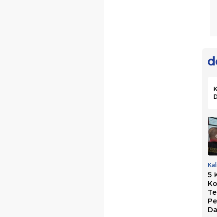
K
PKB Dukung
Marak OTT Kepala
Ka
Usulan Perkuat
Daerah, Golkar
5 
Sekolah Partai:
Persoalkan Biaya
Ko
Hasilkan Kepala
Mahal di Sistem
Te
Daerah
Sekarang
Pe
Berintegritas
Da