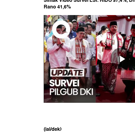
Simak Video Survei LSI: RIDO 37,4%, D
Rano 41,6%
(ial/dek)