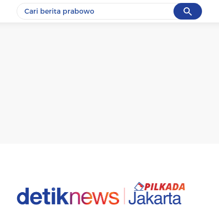
Cancel
Yang sedang ramai dicari
#1
data live draw sgp
#2
k-talk
#3
kebakaran
#4
prabowo
#5
gempa hari ini
Promoted
Terakhir yang dicari
Loading...