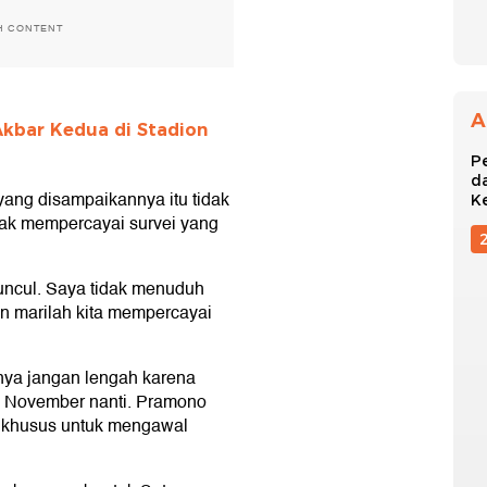
H CONTENT
A
bar Kedua di Stadion
P
d
ang disampaikannya itu tidak
K
ak mempercayai survei yang
muncul. Saya tidak menuduh
n marilah kita mempercayai
nya jangan lengah karena
 November nanti. Pramono
 khusus untuk mengawal