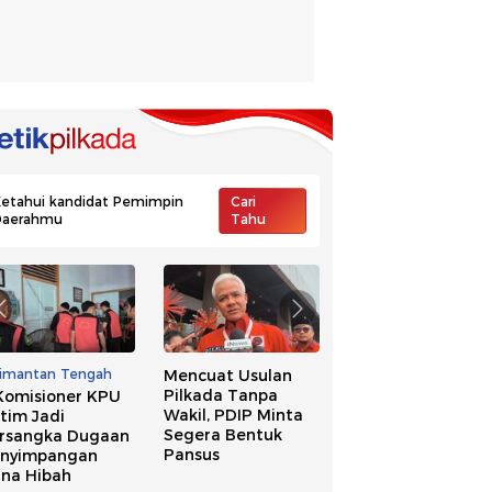
etahui kandidat Pemimpin
Cari
Daerahmu
Tahu
limantan Tengah
Mencuat Usulan
Ide Pilkada Tanpa
Pilkada Tanpa
Wakil, NasDem
Komisioner KPU
Wakil, PDIP Minta
Singgung Banyak
tim Jadi
Segera Bentuk
Kepala Daerah
rsangka Dugaan
Pansus
Kena OTT
nyimpangan
na Hibah