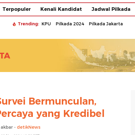
Terpopuler
Kenali Kandidat
Jadwal Pilkada
Trending:
KPU
Pilkada 2024
Pilkada Jakarta
TA
Survei Bermunculan,
ercaya yang Kredibel
 akbar -
detikNews