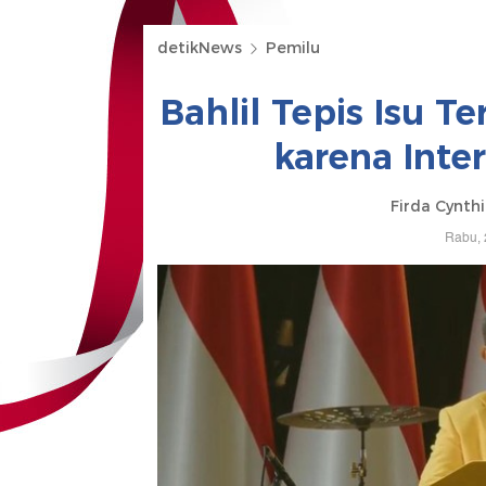
detikNews
Pemilu
Bahlil Tepis Isu T
karena Inte
Firda Cynth
Rabu, 