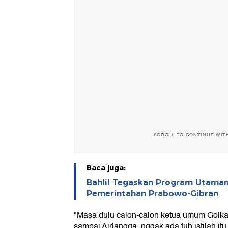
SCROLL TO CONTINUE WIT
Baca juga:
Bahlil Tegaskan Program Utama
Pemerintahan Prabowo-Gibran
"Masa dulu calon-calon ketua umum Golkar
sampai Airlangga, nggak ada tuh istilah itu