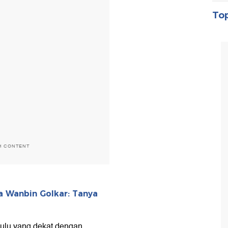
Top
H CONTENT
ua Wanbin Golkar: Tanya
hulu yang dekat dengan