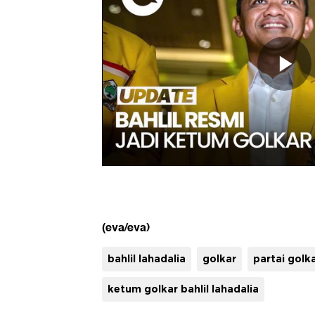
(eva/eva)
bahlil lahadalia
golkar
partai golk
ketum golkar bahlil lahadalia