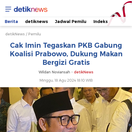
Cak
Imin
Berita
detiknews
Jadwal Pemilu
Indeks
Tegaskan
detikNews
Pemilu
Cak Imin Tegaskan PKB Gabung
PKB
Koalisi Prabowo, Dukung Makan
Bergizi Gratis
Gabung
Wildan Noviansah -
detikNews
Koalisi
Minggu, 18 Agu 2024 18:10 WIB
Prabowo,
Dukung
Makan