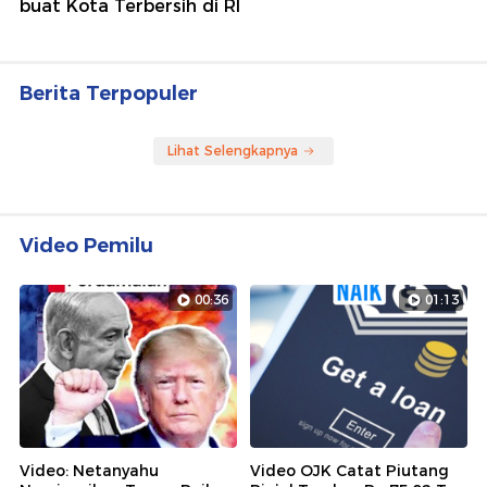
buat Kota Terbersih di RI
Berita Terpopuler
Lihat Selengkapnya
Video Pemilu
00:36
01:13
Video: Netanyahu
Video OJK Catat Piutang