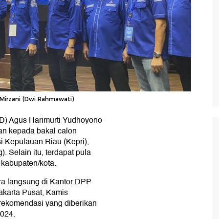
irzani (Dwi Rahmawati)
D) Agus Harimurti Yudhoyono
n kepada bakal calon
i Kepulauan Riau (Kepri),
 Selain itu, terdapat pula
 kabupaten/kota.
ra langsung di Kantor DPP
akarta Pusat, Kamis
t rekomendasi yang diberikan
2024.