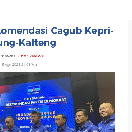
omendasi Cagub Kepri-
ng-Kalteng
hmawati -
detikNews
 15 Agu 2024 21:03 WIB