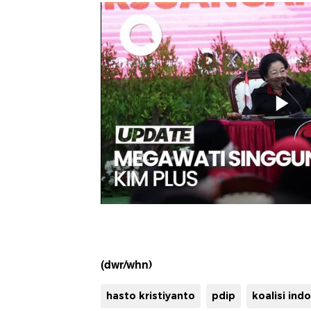
(dwr/whn)
hasto kristiyanto
pdip
koalisi ind