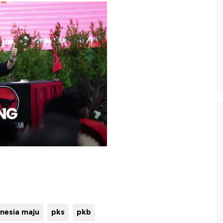
onesia maju
pks
pkb