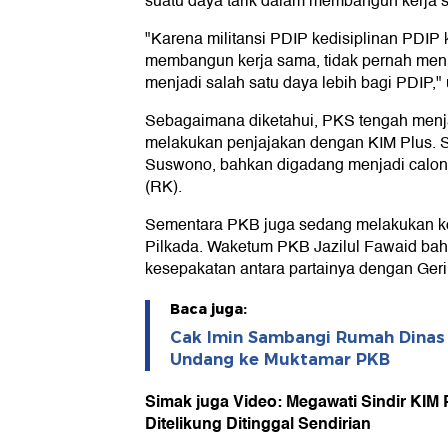
suatu daya tarik dalam membangun kerja sam
"Karena militansi PDIP kedisiplinan PDIP k
membangun kerja sama, tidak pernah menus
menjadi salah satu daya lebih bagi PDIP,"
Sebagaimana diketahui, PKS tengah menja
melakukan penjajakan dengan KIM Plus. S
Suswono, bahkan digadang menjadi calon
(RK).
Sementara PKB juga sedang melakukan ko
Pilkada. Waketum PKB Jazilul Fawaid ba
kesepakatan antara partainya dengan Ger
Baca juga:
Cak Imin Sambangi Rumah Dinas
Undang ke Muktamar PKB
Simak juga Video: Megawati Sindir KIM
Ditelikung Ditinggal Sendirian