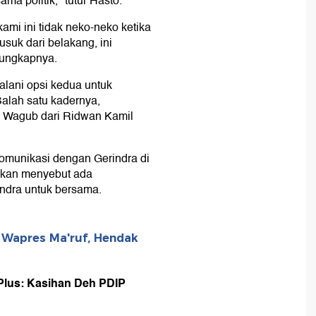
a politik," tutur Hasto.
ami ini tidak neko-neko ketika
uk dari belakang, ini
 ungkapnya.
lani opsi kedua untuk
alah satu kadernya,
 Wagub dari Ridwan Kamil
munikasi dengan Gerindra di
hkan menyebut ada
indra untuk bersama.
 Wapres Ma'ruf, Hendak
 Plus: Kasihan Deh PDIP