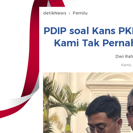
detikNews
Pemilu
PDIP soal Kans PK
Kami Tak Pernah
Dwi Ra
Kamis,