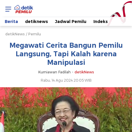
Megawati
Cerita
Berita
detiknews
Jadwal Pemilu
Indeks
Bangun
detikNews
Pemilu
Megawati Cerita Bangun Pemilu
Pemilu
Langsung, Tapi Kalah karena
Manipulasi
Langsung,
Kurniawan Fadilah -
detikNews
Tapi
Rabu, 14 Agu 2024 20:05 WIB
Kalah
karena
Manipulasi