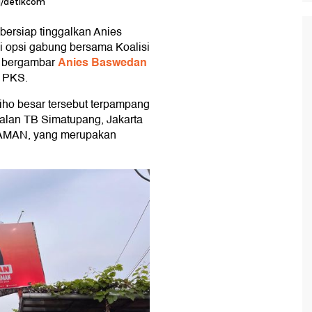
g/detikcom
bersiap tinggalkan Anies
i opsi gabung bersama Koalisi
Anies Baswedan
ho bergambar
s PKS.
iho besar tersebut terpampang
Jalan TB Simatupang, Jakarta
rta AMAN, yang merupakan