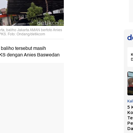
rta, baliho Jakarta AMAN berfoto Anies
PKS. Foto: Ondang/detikcom
aliho tersebut masih
 PKS dengan Anies Baswedan
K
PKB Dukung
Marak OTT Kepala
Ka
Usulan Perkuat
Daerah, Golkar
5 
Sekolah Partai:
Persoalkan Biaya
Ko
Hasilkan Kepala
Mahal di Sistem
Te
Daerah
Sekarang
Pe
Berintegritas
Da