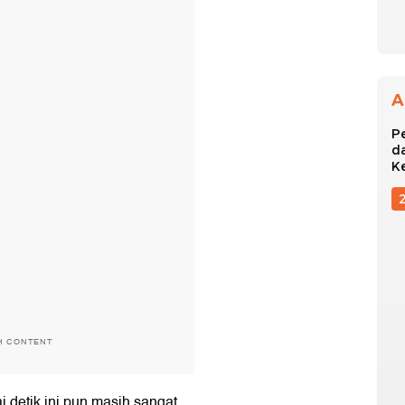
A
P
d
K
H CONTENT
detik ini pun masih sangat