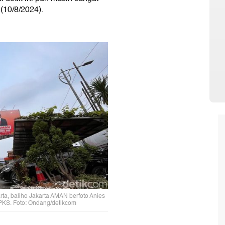
(10/8/2024).
rta, baliho Jakarta AMAN berfoto Anies
PKS. Foto: Ondang/detikcom