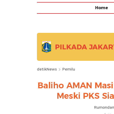
Home
PILKADA JAKAR
detikNews
Pemilu
Baliho AMAN Masi
Meski PKS Si
Rumondan