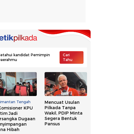
etahui kandidat Pemimpin
Cari
Daerahmu
Tahu
limantan Tengah
Mencuat Usulan
Ide Pilkada Tanpa
Pilkada Tanpa
Wakil, NasDem
Komisioner KPU
Wakil, PDIP Minta
Singgung Banyak
tim Jadi
Segera Bentuk
Kepala Daerah
rsangka Dugaan
Pansus
Kena OTT
nyimpangan
na Hibah