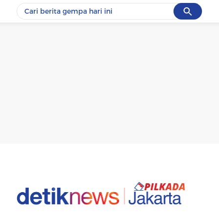
Cancel
Yang sedang ramai dicari
#1
data live draw sgp
#2
iran
#3
senjata
#4
prabowo
#5
gempa hari ini
Promoted
Terakhir yang dicari
Loading...