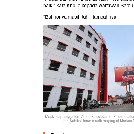
baik," kata Kholid kepada wartawan Sabtu 
"Balihonya masih tuh," tambahnya.
Meski siap tinggalkan Anies Baswedan di Pilkada Jaka
dan Sohibul Iman masih mejeng di Markas 