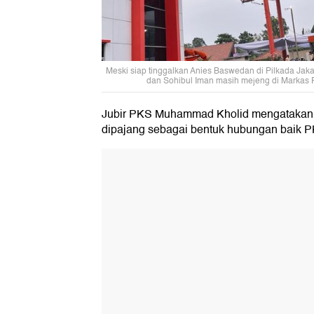
Meski siap tinggalkan Anies Baswedan di Pilkada Jaka
dan Sohibul Iman masih mejeng di Markas 
Jubir PKS Muhammad Kholid mengatakan b
dipajang sebagai bentuk hubungan baik