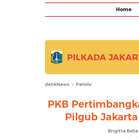
Home
PILKADA JAKAR
detikNews
Pemilu
PKB Pertimbangka
Pilgub Jakart
Brigitta Beli