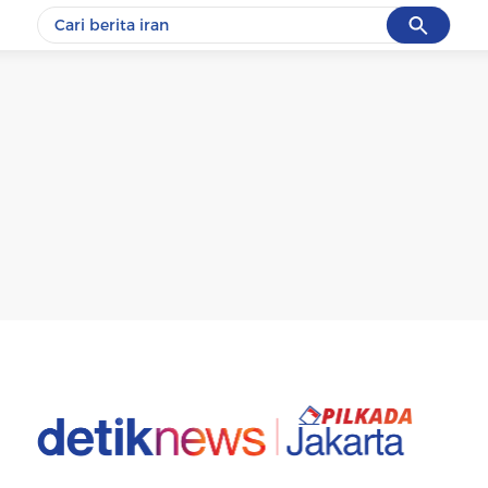
Cancel
Yang sedang ramai dicari
#1
data live draw sgp
#2
kebakaran
#3
prabowo
#4
iran
#5
gempa hari ini
Promoted
Terakhir yang dicari
Loading...