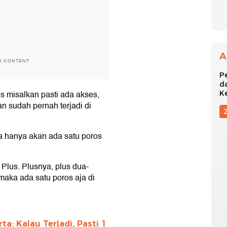
A
H CONTENT
P
d
s misalkan pasti ada akses,
K
an sudah pernah terjadi di
ka hanya akan ada satu poros
Plus. Plusnya, plus dua-
maka ada satu poros aja di
ta: Kalau Terjadi, Pasti 1