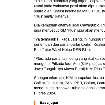
"Ya itu kan dinamika yang terjadi, aspirasi y
Nanti pada waktunya pasti akan diputusk
suara oleh Koalisi Indonesia Maju 'Plus', i
'Plus' nanti," katanya.
Dia kemudian ditanyai soal Cawagub di P
juga menyebut KIM 'Plus' juga akan mengu
"Ya termasuk Pilkada Jateng. Ini nunggu 
pertemuan dari partai-partai koalisi. Koalis
Plus," ujar Wakil Ketua DPR RI ini.
"Plus, ada partai lain dong yang ikut kan
mengenai Pilkada tadi. Ada (KIM plus) Ja
Jawa Tengah. Iya (Jawa Barat) KIM 'Plus'
Sebagai informasi, KIM merupakan koalisi y
Golkar, Demokrat, PAN, PBB, Gelora, Garud
mengusung Prabowo Subianto dan Gibra
Pilpres 2024.
Baca juga: