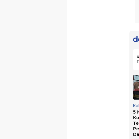
K
PKB Dukung
Marak OTT Kepala
Ka
Usulan Perkuat
Daerah, Golkar
5 
Sekolah Partai:
Persoalkan Biaya
Ko
Hasilkan Kepala
Mahal di Sistem
Te
Daerah
Sekarang
Pe
Berintegritas
Da