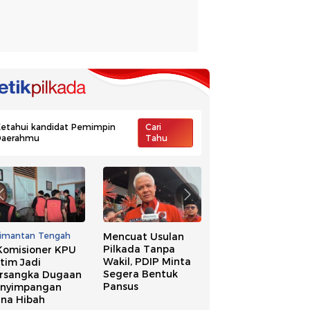
etahui kandidat Pemimpin
Cari
Daerahmu
Tahu
limantan Tengah
Mencuat Usulan
Ide Pilkada Tanpa
Pilkada Tanpa
Wakil, NasDem
Komisioner KPU
Wakil, PDIP Minta
Singgung Banyak
tim Jadi
Segera Bentuk
Kepala Daerah
rsangka Dugaan
Pansus
Kena OTT
nyimpangan
na Hibah