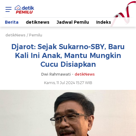
Djarot:
Sejak
Berita
detiknews
Jadwal Pemilu
Indeks
Sukarno-
detikNews
Pemilu
Djarot: Sejak Sukarno-SBY, Baru
SBY,
Kali Ini Anak, Mantu Mungkin
Cucu Disiapkan
Baru
Dwi Rahmawati -
detikNews
Kali
Kamis, 11 Jul 2024 15:27 WIB
Ini
Anak,
Mantu