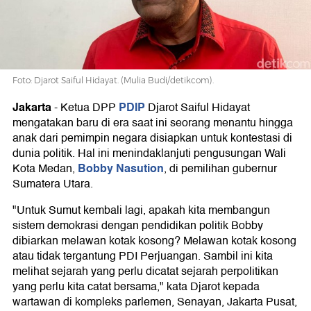
Mungkin
Cucu
Foto: Djarot Saiful Hidayat. (Mulia Budi/detikcom).
Disiapkan
Jakarta
PDIP
-
Ketua DPP
Djarot Saiful Hidayat
mengatakan baru di era saat ini seorang menantu hingga
anak dari pemimpin negara disiapkan untuk kontestasi di
dunia politik. Hal ini menindaklanjuti pengusungan Wali
Bobby Nasution
Kota Medan,
, di pemilihan gubernur
Sumatera Utara.
"Untuk Sumut kembali lagi, apakah kita membangun
sistem demokrasi dengan pendidikan politik Bobby
dibiarkan melawan kotak kosong? Melawan kotak kosong
atau tidak tergantung PDI Perjuangan. Sambil ini kita
melihat sejarah yang perlu dicatat sejarah perpolitikan
yang perlu kita catat bersama," kata Djarot kepada
wartawan di kompleks parlemen, Senayan, Jakarta Pusat,