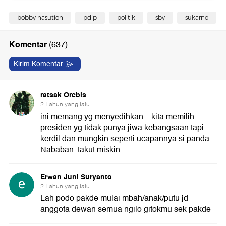
bobby nasution
pdip
politik
sby
sukarno