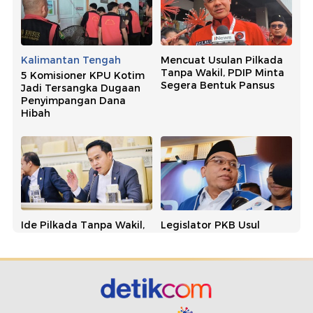
Kalimantan Tengah
Mencuat Usulan Pilkada
Tanpa Wakil, PDIP Minta
5 Komisioner KPU Kotim
Segera Bentuk Pansus
Jadi Tersangka Dugaan
Penyimpangan Dana
Hibah
Ide Pilkada Tanpa Wakil,
Legislator PKB Usul
NasDem Singgung
Pilkada Tanpa Wakil, PAN:
Banyak Kepala Daerah
Usulan Bagus dan
Kena OTT
Simpatik