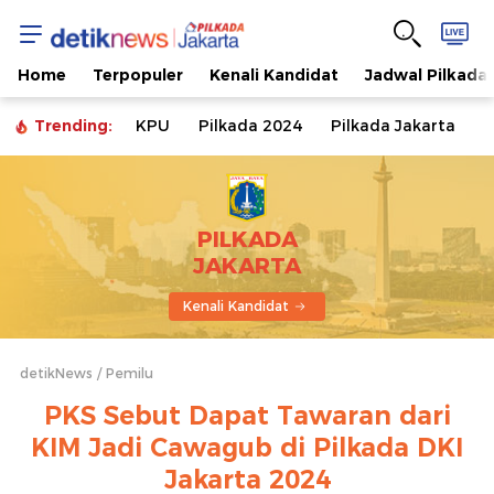
Home
Terpopuler
Kenali Kandidat
Jadwal Pilkada
Trending:
KPU
Pilkada 2024
Pilkada Jakarta
PILKADA
JAKARTA
Kenali Kandidat
detikNews
Pemilu
PKS Sebut Dapat Tawaran dari
KIM Jadi Cawagub di Pilkada DKI
Jakarta 2024