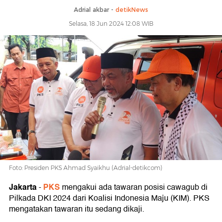
Adrial akbar -
detikNews
Selasa, 18 Jun 2024 12:08 WIB
Foto: Presiden PKS Ahmad Syaikhu (Adrial-detikcom)
Jakarta
PKS
-
mengakui ada tawaran posisi cawagub di
Pilkada DKI 2024 dari Koalisi Indonesia Maju (KIM). PKS
mengatakan tawaran itu sedang dikaji.