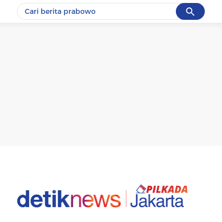
Cancel
Yang sedang ramai dicari
#1
data live draw sgp
#2
piala presiden 2026
#3
prabowo
#4
iran
#5
gempa hari ini
Promoted
Terakhir yang dicari
Loading...