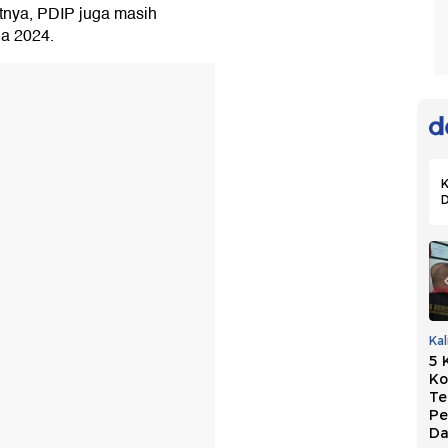
tnya, PDIP juga masih
da 2024.
K
PKB Dukung
Marak OTT Kepala
Ka
Usulan Perkuat
Daerah, Golkar
5 
Sekolah Partai:
Persoalkan Biaya
Ko
Hasilkan Kepala
Mahal di Sistem
Te
Daerah
Sekarang
Pe
Berintegritas
Da