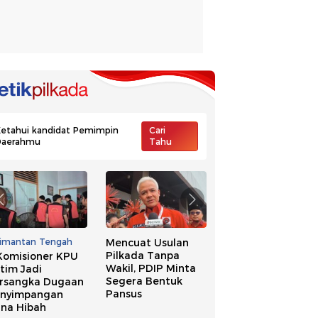
etahui kandidat Pemimpin
Cari
Daerahmu
Tahu
limantan Tengah
Mencuat Usulan
Ide Pilkada Tanpa
Pilkada Tanpa
Wakil, NasDem
Komisioner KPU
Wakil, PDIP Minta
Singgung Banyak
tim Jadi
Segera Bentuk
Kepala Daerah
rsangka Dugaan
Pansus
Kena OTT
nyimpangan
na Hibah