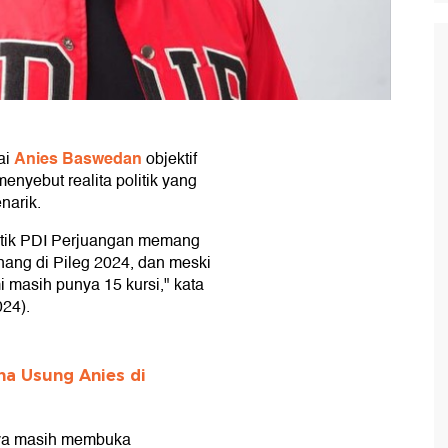
Anies Baswedan
ai
objektif
nyebut realita politik yang
narik.
politik PDI Perjuangan memang
nang di Pileg 2024, dan meski
i masih punya 15 kursi," kata
024).
ma Usung Anies di
inya masih membuka