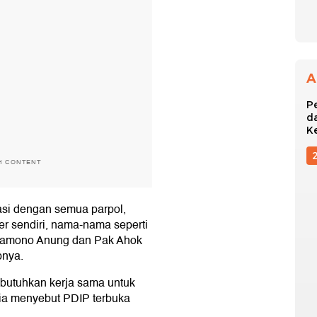
A
P
d
K
H CONTENT
si dengan semua parpol,
er sendiri, nama-nama seperti
Pramono Anung dan Pak Ahok
pnya.
utuhkan kerja sama untuk
dia menyebut PDIP terbuka