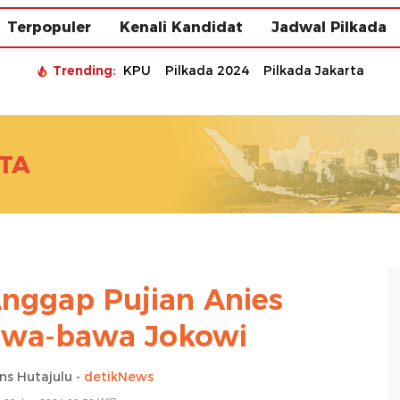
Terpopuler
Kenali Kandidat
Jadwal Pilkada
Trending:
KPU
Pilkada 2024
Pilkada Jakarta
TA
 Anggap Pujian Anies
Bawa-bawa Jokowi
ns Hutajulu -
detikNews