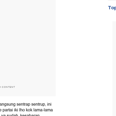
Top
H CONTENT
angsung sentrap sentrup, ini
artai iki lho kok lama-lama
, ya sudah, kesabaran