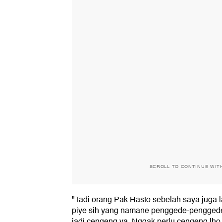
SCROLL TO CONTINUE WIT
"Tadi orang Pak Hasto sebelah saya juga l
piye sih yang namane penggede-penggede p
jadi cengeng ya. Nggak perlu cengeng lho