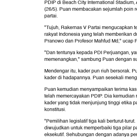
PDIP di Beach City International Stadium, 
(26/5). Puan membacakan sejumlah poin 
partai.
"Tujuh, Rakernas V Partai mengucapkan t
rakyat Indonesia yang telah memberikan 
Pranowo dan Profesor Mahfud Md," ucap P
"Dan tentunya kepada PDI Perjuangan, yan
memenangkan," sambung Puan dengan sua
Mendengar itu, kader pun riuh bersorak. 
kader di hadapannya. Puan sesekali mengu
Puan kemudian menyampaikan terima kasi
telah memercayakan PDIP. Dia kemudian m
kader yang tidak menjunjung tinggi etika 
konstitusi.
"Pemilihan legislatif tiga kali berturut-turu
diwujudkan untuk memperbaiki tiga pilar parta
eksekutif. Sehubungan dengan adanya peri