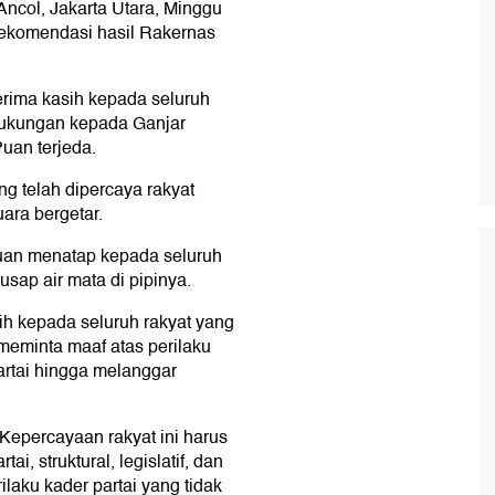
Ancol, Jakarta Utara, Minggu
rekomendasi hasil Rakernas
erima kasih kepada seluruh
dukungan kepada Ganjar
uan terjeda.
g telah dipercaya rakyat
ra bergetar.
Puan menatap kepada seluruh
sap air mata di pipinya.
h kepada seluruh rakyat yang
eminta maaf atas perilaku
partai hingga melanggar
t. Kepercayaan rakyat ini harus
i, struktural, legislatif, dan
laku kader partai yang tidak