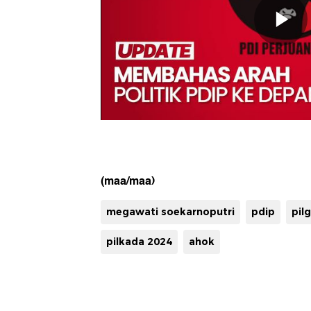
(maa/maa)
megawati soekarnoputri
pdip
pil
pilkada 2024
ahok