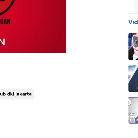
Vid
gub dki jakarta