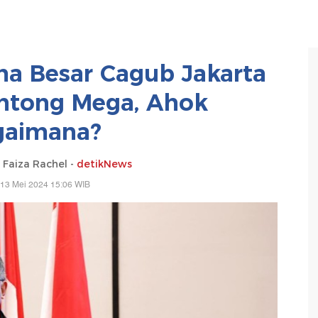
a Besar Cagub Jakarta
ntong Mega, Ahok
gaimana?
 Faiza Rachel -
detikNews
 13 Mei 2024 15:06 WIB