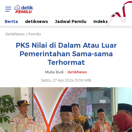
PKS
Nilai
Berita
detiknews
Jadwal Pemilu
Indeks
di
detikNews
Pemilu
PKS Nilai di Dalam Atau Luar
Dalam
Pemerintahan Sama-sama
Terhormat
Atau
Mulia Budi -
detikNews
Luar
Sabtu, 27 Apr 2024 13:09 WIB
Pemerintahan
Sama-
sama