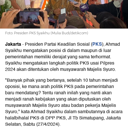
Terhormat
Foto: Presiden PKS Syaikhu (Mulia Budi/detikcom)
Jakarta
PKS
-
Presiden Partai Keadilan Sosial (
), Ahmad
Syaikhu mengatakan posisi di dalam maupun di luar
pemerintahan memiliki derajat yang sama terhormat.
Syaikhu mengatakan langkah politik PKS usai Pilpres
2024 akan ditentukan oleh musyawarah Majelis Syuro.
"Banyak pihak yang bertanya, setelah 10 tahun menjadi
oposisi, ke mana arah politik PKS pada pemerintahan
baru mendatang? Tentu ranah inilah yang nanti akan
menjadi ranah kebijakan yang akan diputuskan oleh
musyawarah Majelis Syuro atau badan pekerja Majelis
Syuro," kata Ahmad Syaikhu dalam sambutannya di acara
halalbihalal PKS di DPP PKS, Jl Tb Simatupang, Jakarta
Selatan, Sabtu (27/4/2024).