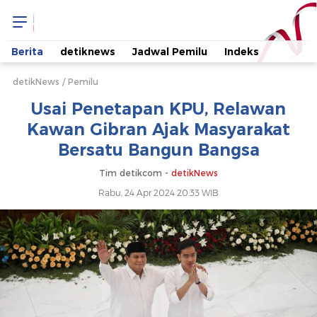
Usai
Penetapan
Berita
detiknews
Jadwal Pemilu
Indeks
KPU,
detikNews
Pemilu
Usai Penetapan KPU, Relawan
Relawan
Kawan Gibran Ajak Masyarakat
Bersatu Bangun Bangsa
Kawan
Tim detikcom -
detikNews
Gibran
Rabu, 24 Apr 2024 20:33 WIB
Ajak
Masyarakat
Bersatu