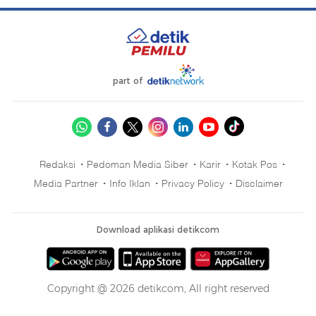
part of
Redaksi
Pedoman Media Siber
Karir
Kotak Pos
Media Partner
Info Iklan
Privacy Policy
Disclaimer
Download aplikasi detikcom
Copyright @ 2026 detikcom, All right reserved