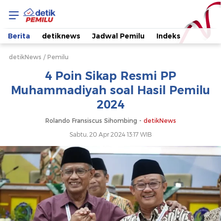
4
Poin
Berita
detiknews
Jadwal Pemilu
Indeks
Sikap
detikNews
Pemilu
4 Poin Sikap Resmi PP
Resmi
Muhammadiyah soal Hasil Pemilu
2024
PP
Rolando Fransiscus Sihombing -
detikNews
Muhammadiyah
Sabtu, 20 Apr 2024 13:17 WIB
soal
Hasil
Pemilu