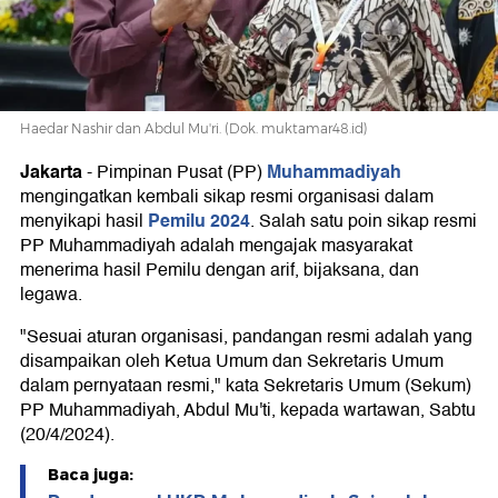
2024
Haedar Nashir dan Abdul Mu'ri. (Dok. muktamar48.id)
Jakarta
Muhammadiyah
-
Pimpinan Pusat (PP)
mengingatkan kembali sikap resmi organisasi dalam
Pemilu 2024
menyikapi hasil
. Salah satu poin sikap resmi
PP Muhammadiyah adalah mengajak masyarakat
menerima hasil Pemilu dengan arif, bijaksana, dan
legawa.
"Sesuai aturan organisasi, pandangan resmi adalah yang
disampaikan oleh Ketua Umum dan Sekretaris Umum
dalam pernyataan resmi," kata Sekretaris Umum (Sekum)
PP Muhammadiyah, Abdul Mu'ti, kepada wartawan, Sabtu
(20/4/2024).
Baca juga: