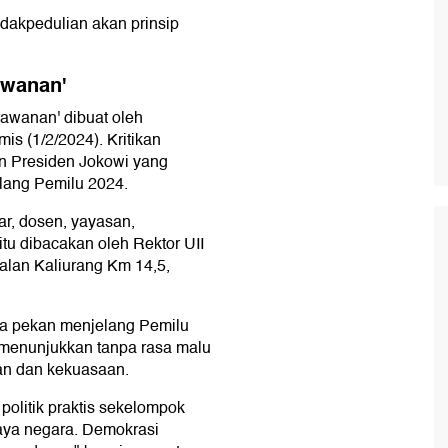
dakpedulian akan prinsip
awanan'
rawanan' dibuat oleh
mis (1/2/2024). Kritikan
an Presiden Jokowi yang
ang Pemilu 2024.
sar, dosen, yayasan,
tu dibacakan oleh Rektor UII
Jalan Kaliurang Km 14,5,
ua pekan menjelang Pemilu
 menunjukkan tanpa rasa malu
an dan kekuasaan.
olitik praktis sekelompok
ya negara. Demokrasi