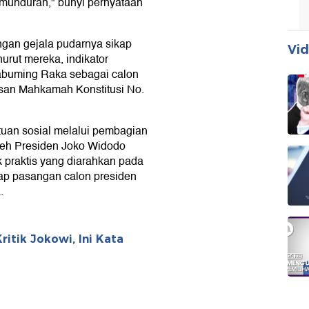
emunduran," bunyi pernyataan
engan gejala pudarnya sikap
Vid
rut mereka, indikator
abuming Raka sebagai calon
usan Mahkamah Konstitusi No.
tuan sosial melalui pembagian
oleh Presiden Joko Widodo
k praktis yang diarahkan pada
ap pasangan calon presiden
.
ritik Jokowi, Ini Kata