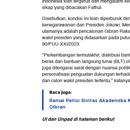
Indonesia kian tergerus dan mengalami k
sikap yang dibacakan Fathul.
Disebutkan, kondisi ini kian diperburuk d
kenegarawanan dari Presiden Jokowi. Menu
utamanya adalah pencalonan Gibran Rak
wakil presiden yang didasarkan pada put
90/PUU-XXI/2023.
"Perkembangan termutakhir, distribusi ban
beras dan bantuan langsung tunai (BLT) 
juga ditengarai sarat dengan nuansa politi
personalisasi penguatan dukungan terhad
dan calon wakil presiden tertentu," katanya
Baca juga:
Ramai Petisi Sivitas Akademika K
Gibran
UI dan Unpad di halaman berikut