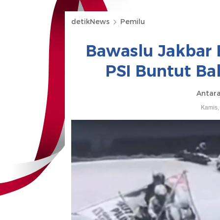
detikNews
Pemilu
Bawaslu Jakbar 
PSI Buntut Ba
Antar
Kamis,