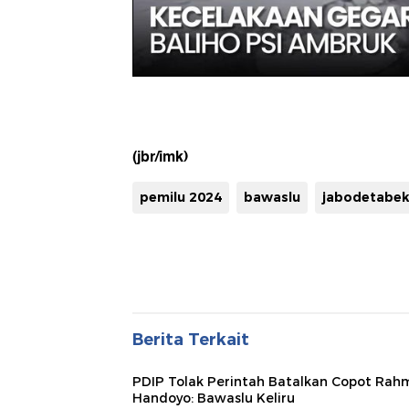
(jbr/imk)
pemilu 2024
bawaslu
jabodetabe
Berita Terkait
PDIP Tolak Perintah Batalkan Copot Ra
Handoyo: Bawaslu Keliru