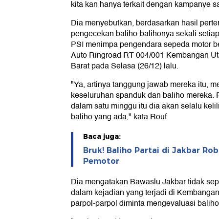
kita kan hanya terkait dengan kampanye sa
Dia menyebutkan, berdasarkan hasil pert
pengecekan baliho-balihonya sekali setia
PSI menimpa pengendara sepeda motor be
Auto Ringroad RT 004/001 Kembangan Ut
Barat pada Selasa (26/12) lalu.
"Ya, artinya tanggung jawab mereka itu, 
keseluruhan spanduk dan baliho mereka. 
dalam satu minggu itu dia akan selalu keli
baliho yang ada," kata Rouf.
Baca juga:
Bruk! Baliho Partai di Jakbar R
Pemotor
Dia mengatakan Bawaslu Jakbar tidak s
dalam kejadian yang terjadi di Kembanga
parpol-parpol diminta mengevaluasi balih