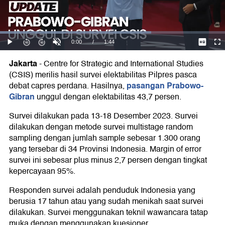
19,4%
Jakarta
-
Centre for Strategic and International Studies
(CSIS) merilis hasil survei elektabilitas Pilpres pasca
pasangan Prabowo-
debat capres perdana. Hasilnya,
Gibran
unggul dengan elektabilitas 43,7 persen.
Survei dilakukan pada 13-18 Desember 2023. Survei
dilakukan dengan metode survei multistage random
sampling dengan jumlah sample sebesar 1.300 orang
yang tersebar di 34 Provinsi Indonesia. Margin of error
survei ini sebesar plus minus 2,7 persen dengan tingkat
kepercayaan 95%.
Responden survei adalah penduduk Indonesia yang
berusia 17 tahun atau yang sudah menikah saat survei
dilakukan. Survei menggunakan teknil wawancara tatap
muka dengan menggunakan kuesioner.