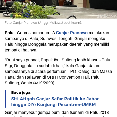
Hati
Foto: Ganjar Pranowo. (Anggi Muliawati/detikcom).
Palu
Ganjar Pranowo
-
Capres nomor urut 3
melakukan
kampanye di Palu, Sulawesi Tengah. Ganjar mengaku
Palu hingga Donggala merupakan daerah yang memiliki
tempat di hatinya.
"Buat saya pribadi, Bapak Ibu, Sulteng lebih khusus Palu,
Sigi, Donggala itu sudah di hati," kata Ganjar dalam
sambutannya di acara pertemuan TPD, Caleg, dan Massa
Partai dan Relawan di SRITI Convention Hall, Palu,
Sulteng, Senin (4/12/2023).
Baca juga:
Siti Atiqoh Ganjar Safar Politik ke Jabar
hingga DIY: Kunjungi Pesantren-UMKM
Ganjar menyebut gempa bumi dan tsunami di Palu 2018