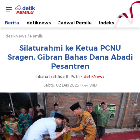
Silaturahmi
ke
Berita
detiknews
Jadwal Pemilu
Indeks
Ketua
detikNews
Pemilu
Silaturahmi ke Ketua PCNU
PCNU
Sragen, Gibran Bahas Dana Abadi
Pesantren
Sragen,
Inkana Izatifiqa R. Putri -
detikNews
Gibran
Sabtu, 02 Des 2023 17:44 WIB
Bahas
Dana
Abadi