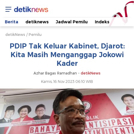
PDIP
Tak
Berita
detiknews
Jadwal Pemilu
Indeks
Keluar
detikNews
Pemilu
PDIP Tak Keluar Kabinet, Djarot:
Kabinet,
Kita Masih Menganggap Jokowi
Kader
Djarot:
Azhar Bagas Ramadhan -
detikNews
Kita
Kamis, 16 Nov 2023 06:10 WIB
Masih
Menganggap
Jokowi