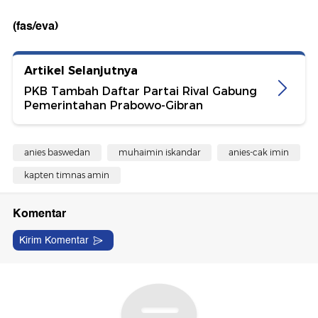
(fas/eva)
Artikel Selanjutnya
PKB Tambah Daftar Partai Rival Gabung
Pemerintahan Prabowo-Gibran
anies baswedan
muhaimin iskandar
anies-cak imin
kapten timnas amin