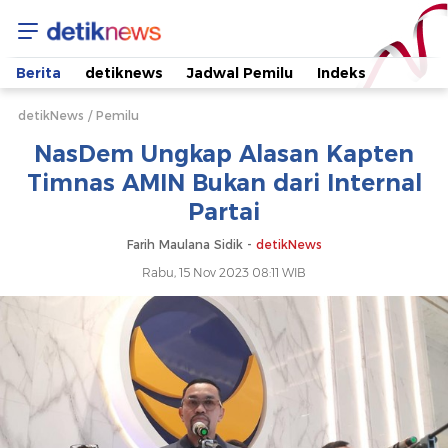
NasDem
Ungkap
Berita
detiknews
Jadwal Pemilu
Indeks
Alasan
detikNews
Pemilu
NasDem Ungkap Alasan Kapten
Kapten
Timnas AMIN Bukan dari Internal
Partai
Timnas
Farih Maulana Sidik -
detikNews
AMIN
Rabu, 15 Nov 2023 08:11 WIB
Bukan
dari
Internal