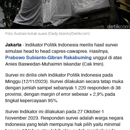
Anies-
Cak
Foto: Ilustrasi kotak suara (Dedy Istanto/Detikcom)
Imin
Jakarta
-
Indikator Politik Indonesia merilis hasil survei
simulasi head to head capres-cawapres. Hasilnya,
28,6%
Prabowo Subianto-Gibran Rakabuming
unggul di atas
Anies Baswedan-Muhaimin Iskandar (Cak Imin).
Survei ini dirilis oleh Indikator Politik Indonesia pada
Minggu (12/11/2023). Survei dilakukan secara tatap muka
dengan jumlah sampel sebanyak 1.220 responden di 38
provinsi, dengan margin of error sebesar + 2,9% pada
tingkat kepercayaan 95%.
Survei Indikator ini dilakukan pada 27 Oktober-1
November 2023. Responden survei adalah warga negara
Indonesia yang telah mempunyai hak pilih yaitu minimal