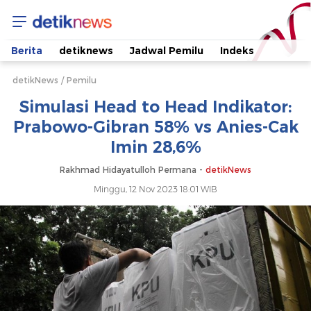
Simulasi
Head
Berita
detiknews
Jadwal Pemilu
Indeks
to
detikNews
Pemilu
Simulasi Head to Head Indikator:
Head
Prabowo-Gibran 58% vs Anies-Cak
Imin 28,6%
Indikator:
Rakhmad Hidayatulloh Permana -
detikNews
Prabowo-
Minggu, 12 Nov 2023 18:01 WIB
Gibran
58%
vs