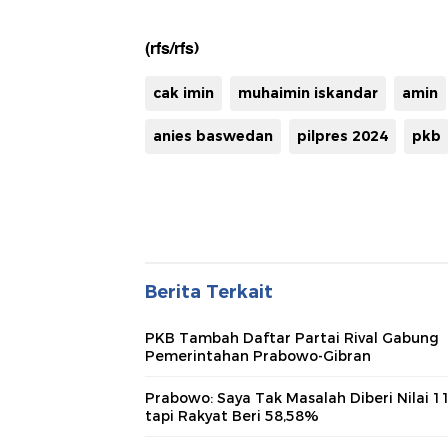
(rfs/rfs)
cak imin
muhaimin iskandar
amin
anies baswedan
pilpres 2024
pkb
Berita Terkait
PKB Tambah Daftar Partai Rival Gabung
Pemerintahan Prabowo-Gibran
Prabowo: Saya Tak Masalah Diberi Nilai 1
tapi Rakyat Beri 58,58%