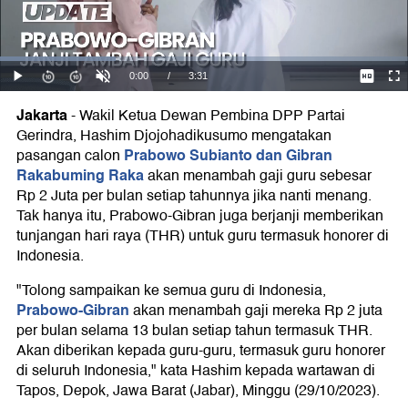
Juta
Per
Jakarta
-
Wakil Ketua Dewan Pembina DPP Partai
Bulan
Gerindra, Hashim Djojohadikusumo mengatakan
Prabowo Subianto dan Gibran
pasangan calon
Rakabuming Raka
akan menambah gaji guru sebesar
Rp 2 Juta per bulan setiap tahunnya jika nanti menang.
Tak hanya itu, Prabowo-Gibran juga berjanji memberikan
tunjangan hari raya (THR) untuk guru termasuk honorer di
Indonesia.
"Tolong sampaikan ke semua guru di Indonesia,
Prabowo-Gibran
akan menambah gaji mereka Rp 2 juta
per bulan selama 13 bulan setiap tahun termasuk THR.
Akan diberikan kepada guru-guru, termasuk guru honorer
di seluruh Indonesia," kata Hashim kepada wartawan di
Tapos, Depok, Jawa Barat (Jabar), Minggu (29/10/2023).