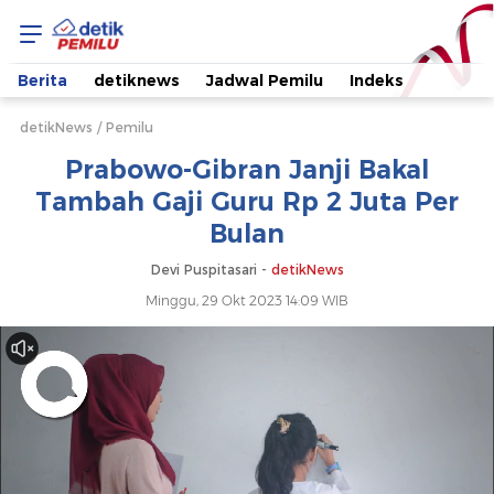
Prabowo-
Gibran
Berita
detiknews
Jadwal Pemilu
Indeks
Janji
detikNews
Pemilu
Prabowo-Gibran Janji Bakal
Bakal
Tambah Gaji Guru Rp 2 Juta Per
Bulan
Tambah
Devi Puspitasari -
detikNews
Gaji
Minggu, 29 Okt 2023 14:09 WIB
Guru
Rp
2