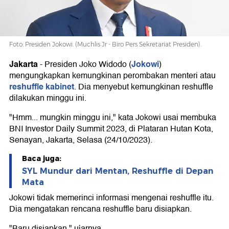
Foto: Presiden Jokowi. (Muchlis Jr - Biro Pers Sekretariat Presiden).
Jakarta
Jokowi
-
Presiden Joko Widodo (
)
mengungkapkan kemungkinan perombakan menteri atau
reshuffle kabinet
. Dia menyebut kemungkinan reshuffle
dilakukan minggu ini.
"Hmm... mungkin minggu ini," kata Jokowi usai membuka
BNI Investor Daily Summit 2023, di Plataran Hutan Kota,
Senayan, Jakarta, Selasa (24/10/2023).
Baca juga:
SYL Mundur dari Mentan, Reshuffle di Depan
Mata
Jokowi tidak memerinci informasi mengenai reshuffle itu.
Dia mengatakan rencana reshuffle baru disiapkan.
"Baru disiapkan," ujarnya.