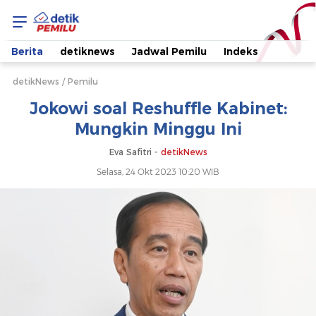
Jokowi
soal
Berita
detiknews
Jadwal Pemilu
Indeks
Reshuffle
detikNews
Pemilu
Jokowi soal Reshuffle Kabinet:
Kabinet:
Mungkin Minggu Ini
Mungkin
Eva Safitri -
detikNews
Selasa, 24 Okt 2023 10:20 WIB
Minggu
Ini