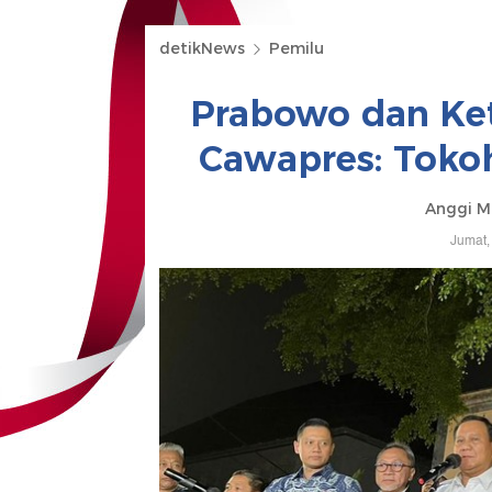
detikNews
Pemilu
Prabowo dan Ke
Cawapres: Tokoh
Anggi M
Jumat,