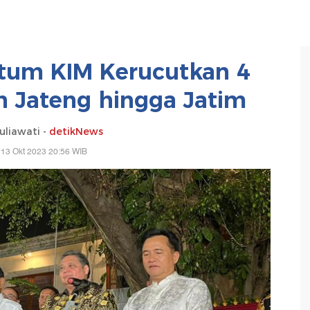
tum KIM Kerucutkan 4
 Jateng hingga Jatim
uliawati -
detikNews
 13 Okt 2023 20:56 WIB