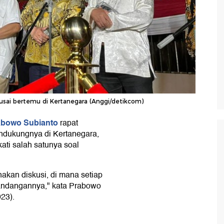
usai bertemu di Kertanegara (Anggi/detikcom)
abowo Subianto
rapat
endukungnya di Kertanegara,
ati salah satunya soal
nakan diskusi, di mana setiap
andangannya," kata Prabowo
023).