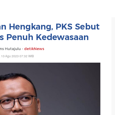
n Hengkang, PKS Sebut
ies Penuh Kedewasaan
ns Hutajulu -
detikNews
 13 Agu 2023 07:32 WIB