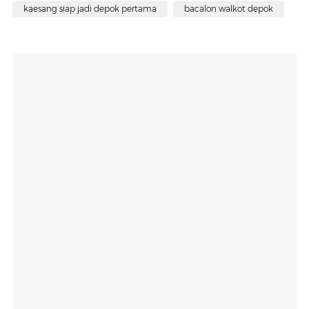
kaesang siap jadi depok pertama
bacalon walkot depok