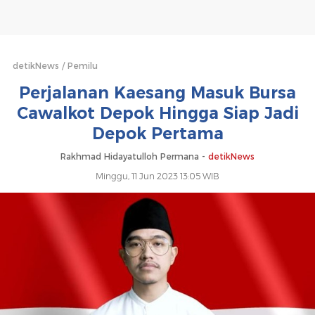
Hingga
Siap
Jadi
detikNews
Pemilu
Perjalanan Kaesang Masuk Bursa
Depok
Cawalkot Depok Hingga Siap Jadi
Depok Pertama
Pertama
Rakhmad Hidayatulloh Permana -
detikNews
Minggu, 11 Jun 2023 13:05 WIB