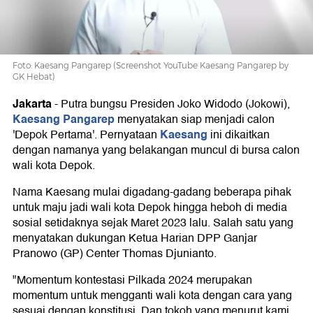
Foto: Kaesang Pangarep (Screenshot YouTube Kaesang Pangarep by
GK Hebat)
Jakarta
-
Putra bungsu Presiden Joko Widodo (Jokowi),
Kaesang Pangarep
menyatakan siap menjadi calon
Kaesang
'Depok Pertama'. Pernyataan
ini dikaitkan
dengan namanya yang belakangan muncul di bursa calon
wali kota Depok.
Nama Kaesang mulai digadang-gadang beberapa pihak
untuk maju jadi wali kota Depok hingga heboh di media
sosial setidaknya sejak Maret 2023 lalu. Salah satu yang
menyatakan dukungan Ketua Harian DPP Ganjar
Pranowo (GP) Center Thomas Djunianto.
"Momentum kontestasi Pilkada 2024 merupakan
momentum untuk mengganti wali kota dengan cara yang
sesuai dengan konstitusi. Dan tokoh yang menurut kami