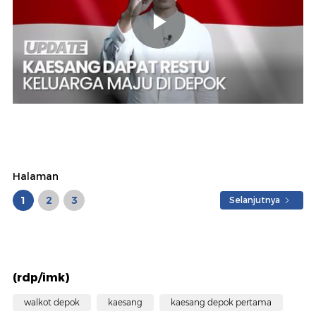
Halaman
1
2
3
Selanjutnya
(rdp/imk)
walkot depok
kaesang
kaesang depok pertama