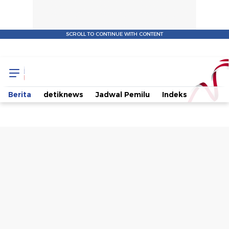
SCROLL TO CONTINUE WITH CONTENT
Perjalanan
Kaesang
Berita
detiknews
Jadwal Pemilu
Indeks
Masuk
Bursa
Cawalkot
Depok