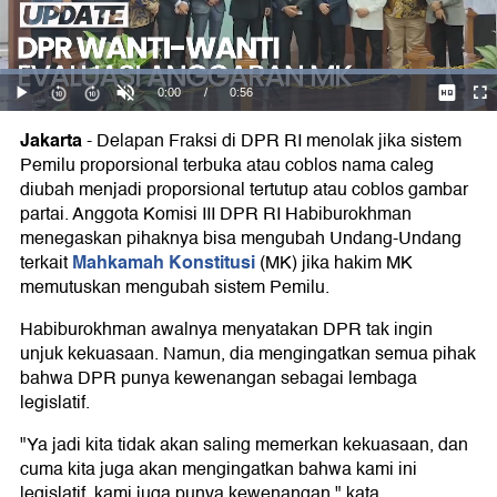
Coblos
Partai!
Jakarta
-
Delapan Fraksi di DPR RI menolak jika sistem
Pemilu proporsional terbuka atau coblos nama caleg
diubah menjadi proporsional tertutup atau coblos gambar
partai. Anggota Komisi III DPR RI Habiburokhman
menegaskan pihaknya bisa mengubah Undang-Undang
Mahkamah Konstitusi
terkait
(MK) jika hakim MK
memutuskan mengubah sistem Pemilu.
Habiburokhman awalnya menyatakan DPR tak ingin
unjuk kekuasaan. Namun, dia mengingatkan semua pihak
bahwa DPR punya kewenangan sebagai lembaga
legislatif.
"Ya jadi kita tidak akan saling memerkan kekuasaan, dan
cuma kita juga akan mengingatkan bahwa kami ini
legislatif, kami juga punya kewenangan," kata