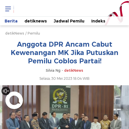
Anggota
DPR
Berita
detiknews
Jadwal Pemilu
Indeks
Ancam
detikNews
Pemilu
Anggota DPR Ancam Cabut
Cabut
Kewenangan MK Jika Putuskan
Pemilu Coblos Partai!
Kewenangan
Silvia Ng -
detikNews
MK
Selasa, 30 Mei 2023 18:04 WIB
Jika
Putuskan
Pemilu