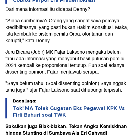
Coblos Parpol Era Prademokrasi
Dari mana informasi itu didapat Denny?
"Siapa sumbernya? Orang yang sangat saya percaya
kredibilitasnya, yang pasti bukan Hakim Konstitusi. Maka,
kita kembali ke sistem pemilu Orba: otoritarian dan
koruptif," kata Denny.
Juru Bicara (Jubir) MK Fajar Laksono mengaku belum
tahu ada informasi yang menyebut hasil putusan pemilu
2024 kembali ke proporsional tertutup. Pun soal adanya
dissenting opinion, Fajar menjawab serupa.
"Saya belum tahu. (Soal dissenting opinion) Saya nggak
tahu juga," ujar Fajar Laksono saat dihubungi terpisah.
Baca juga:
Tok! MA Tolak Gugatan Eks Pegawai KPK Vs
Firli Bahuri soal TWK
Saksikan juga Blak-blakan: Tekan Angka Kemiskinan
hingga Stunting di Surabaya Ala Eri Cahyadi