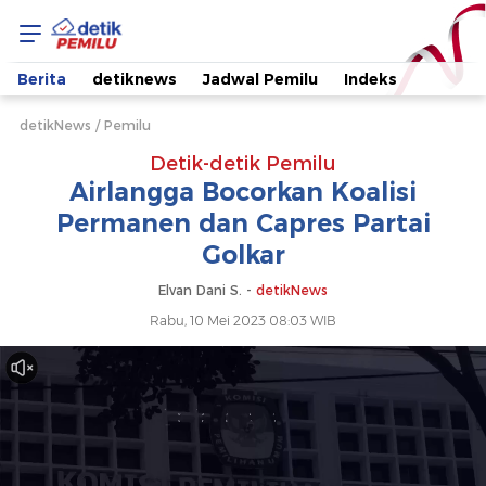
Airlangga
Bocorkan
Berita
detiknews
Jadwal Pemilu
Indeks
Koalisi
detikNews
Pemilu
Detik-detik Pemilu
Permanen
Airlangga Bocorkan Koalisi
Permanen dan Capres Partai
dan
Golkar
Capres
Elvan Dani S. -
detikNews
Rabu, 10 Mei 2023 08:03 WIB
Partai
Golkar