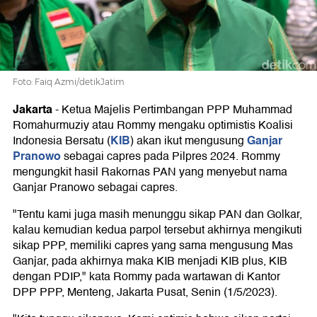
Rakornas
Foto: Faiq Azmi/detikJatim
Jakarta
-
Ketua Majelis Pertimbangan PPP Muhammad
Romahurmuziy atau Rommy mengaku optimistis Koalisi
KIB
Ganjar
Indonesia Bersatu (
) akan ikut mengusung
Pranowo
sebagai capres pada Pilpres 2024. Rommy
mengungkit hasil Rakornas PAN yang menyebut nama
Ganjar Pranowo sebagai capres.
"Tentu kami juga masih menunggu sikap PAN dan Golkar,
kalau kemudian kedua parpol tersebut akhirnya mengikuti
sikap PPP, memiliki capres yang sama mengusung Mas
Ganjar, pada akhirnya maka KIB menjadi KIB plus, KIB
dengan PDIP," kata Rommy pada wartawan di Kantor
DPP PPP, Menteng, Jakarta Pusat, Senin (1/5/2023).