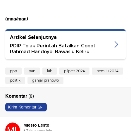
(maa/maa)
Artikel Selanjutnya
PDIP Tolak Perintah Batalkan Copot
Rahmad Handoyo: Bawaslu Keliru
ppp
pan
kib
pilpres 2024
pemilu 2024
politik
ganjar pranowo