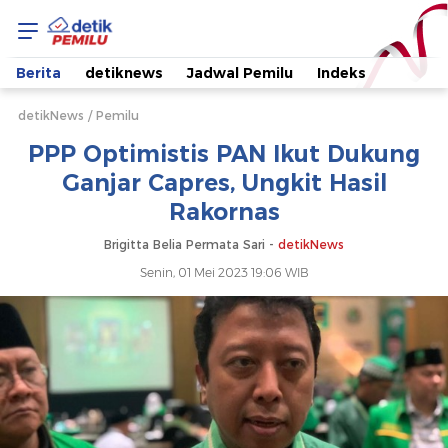
PPP
Optimistis
Berita
detiknews
Jadwal Pemilu
Indeks
PAN
detikNews
Pemilu
PPP Optimistis PAN Ikut Dukung
Ikut
Ganjar Capres, Ungkit Hasil
Rakornas
Dukung
Brigitta Belia Permata Sari -
detikNews
Ganjar
Senin, 01 Mei 2023 19:06 WIB
Capres,
Ungkit
Hasil