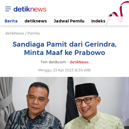
Sandiaga
Pamit
Berita
detiknews
Jadwal Pemilu
Indeks
dari
detikNews
Pemilu
Sandiaga Pamit dari Gerindra,
Gerindra,
Minta Maaf ke Prabowo
Minta
Tim detikcom -
detikNews
Minggu, 23 Apr 2023 18:30 WIB
Maaf
ke
Prabowo