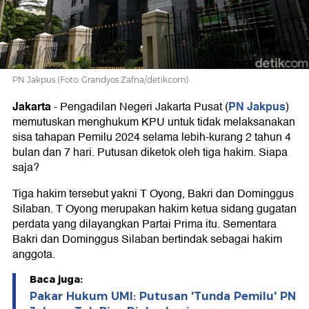
Tahapan
Pemilu
PN Jakpus (Foto: Grandyos Zafna/detikcom)
Jakarta
PN Jakpus
-
Pengadilan Negeri Jakarta Pusat (
)
memutuskan menghukum KPU untuk tidak melaksanakan
sisa tahapan Pemilu 2024 selama lebih-kurang 2 tahun 4
bulan dan 7 hari. Putusan diketok oleh tiga hakim. Siapa
saja?
Tiga hakim tersebut yakni T Oyong, Bakri dan Dominggus
Silaban. T Oyong merupakan hakim ketua sidang gugatan
perdata yang dilayangkan Partai Prima itu. Sementara
Bakri dan Dominggus Silaban bertindak sebagai hakim
anggota.
Baca juga:
Pakar Hukum UMI: Putusan 'Tunda Pemilu' PN