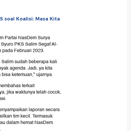
soal Koalisi: Masa Kita
mum Partai NasDem Surya
 Syuro PKS Salim Segaf Al-
n pada Februari 2023.
Salim sudah beberapa kali
yak agenda. Jadi, ya kita
n bisa ketemuan," ujarnya.
 membahas terkait
a, jika waktunya telah cocok,
si.
menyampaikan laporan secara
ilkan tim kecil. Termasuk
alau dalam hemat NasDem
.