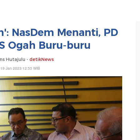
an': NasDem Menanti, PD
KS Ogah Buru-buru
ns Hutajulu -
detikNews
 19 Jan 2023 12:55 WIB