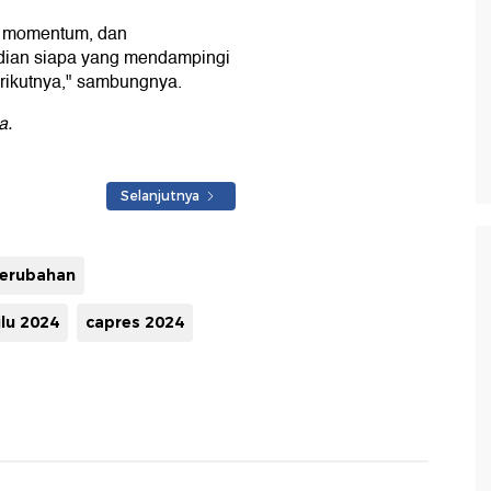
iki momentum, dan
dian siapa yang mendampingi
erikutnya," sambungnya.
a.
Selanjutnya
perubahan
lu 2024
capres 2024