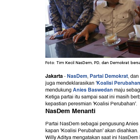
Foto: Tim Kecil NasDem, PD, dan Demokrat be
Jakarta
NasDem
Partai Demokrat
-
,
, dan
Koalisi Perubaha
juga mendeklarasikan '
Anies Baswedan
mendukung
maju sebaga
Ketiga partai itu sampai saat ini masih b
kepastian peresmian 'Koalisi Perubahan'.
NasDem Menanti
Partai NasDem sebagai pengusung Anies 
kapan 'Koalisi Perubahan' akan disahkan
Willy Aditya mengatakan saat ini NasDem