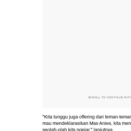
SCROLL TO CONTINUE WIT
"Kita tunggu juga offering dari teman-tem
mau mendeklarasikan Mas Anies, kita me
seolah-olah kita ngejar," lanjutnya.