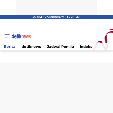
SCROLL TO CONTINUE WITH CONTENT
Masih
Buntu
Berita
detiknews
Jadwal Pemilu
Indeks
Mediasi
Partai
Ummat
dan