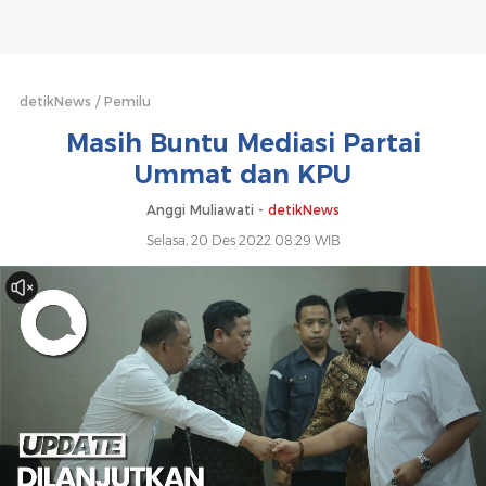
KPU
detikNews
Pemilu
Masih Buntu Mediasi Partai
Ummat dan KPU
Anggi Muliawati -
detikNews
Selasa, 20 Des 2022 08:29 WIB