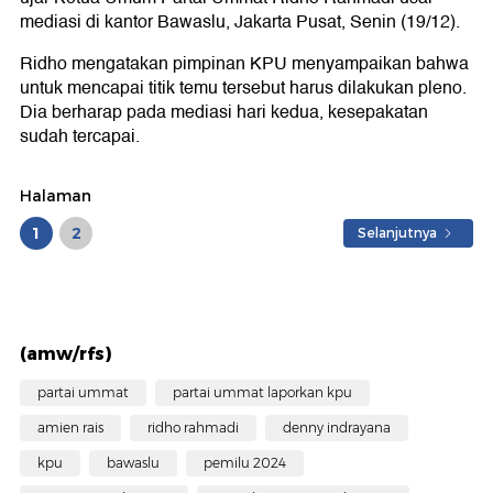
mediasi di kantor Bawaslu, Jakarta Pusat, Senin (19/12).
Ridho mengatakan pimpinan KPU menyampaikan bahwa
untuk mencapai titik temu tersebut harus dilakukan pleno.
Dia berharap pada mediasi hari kedua, kesepakatan
sudah tercapai.
Halaman
1
2
Selanjutnya
(amw/rfs)
partai ummat
partai ummat laporkan kpu
amien rais
ridho rahmadi
denny indrayana
kpu
bawaslu
pemilu 2024